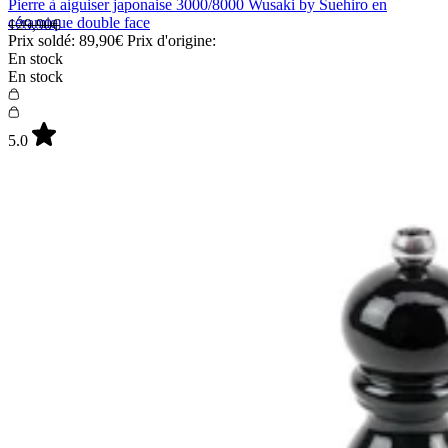
Pierre à aiguiser japonaise 3000/8000 Wusaki by Suehiro en
céramique double face
129,90€
Prix soldé:
89,90€
Prix d'origine:
En stock
En stock
5.0