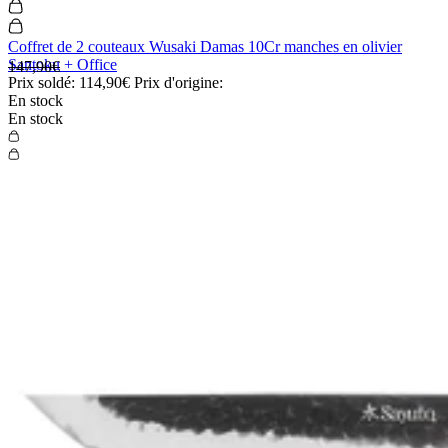
Coffret de 2 couteaux Wusaki Damas 10Cr manches en olivier
Santoku + Office
147,90€
Prix soldé:
114,90€
Prix d'origine:
En stock
En stock