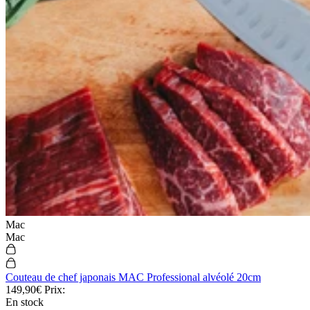
Mac
Mac
Couteau de chef japonais MAC Professional alvéolé 20cm
149,90€
Prix:
En stock