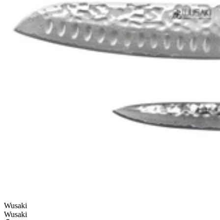
Wusaki
Wusaki