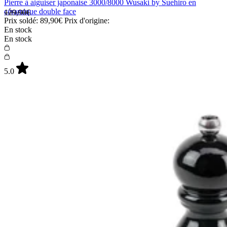
Pierre à aiguiser japonaise 3000/8000 Wusaki by Suehiro en
céramique double face
129,90€
Prix soldé:
89,90€
Prix d'origine:
En stock
En stock
5.0