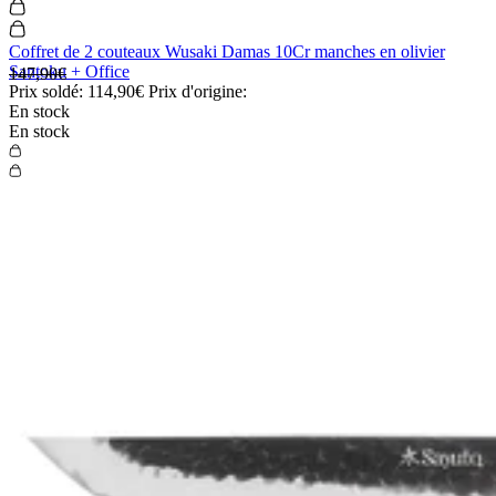
Coffret de 2 couteaux Wusaki Damas 10Cr manches en olivier
Santoku + Office
147,90€
Prix soldé:
114,90€
Prix d'origine:
En stock
En stock