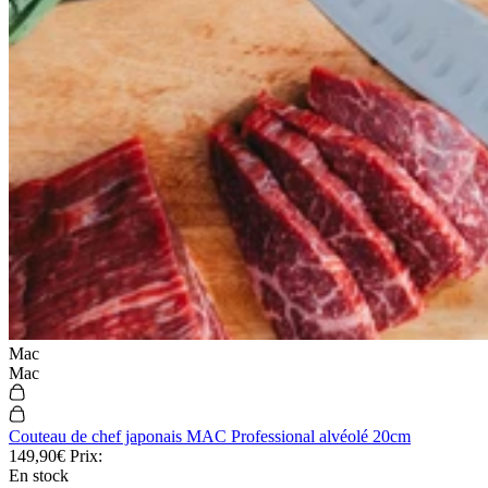
Mac
Mac
Couteau de chef japonais MAC Professional alvéolé 20cm
149,90€
Prix:
En stock