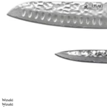
Wusaki
Wusaki