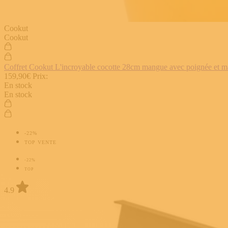
Cookut
Cookut
Coffret Cookut L'incroyable cocotte 28cm mangue avec poignée et man
159,90€
Prix:
En stock
En stock
-22%
TOP VENTE
-22%
TOP
4.9