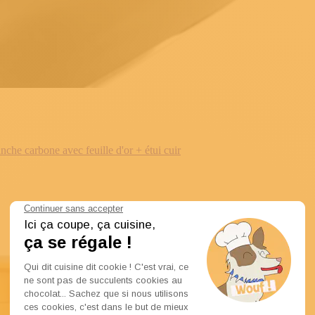
e carbone avec feuille d'or + étui cuir