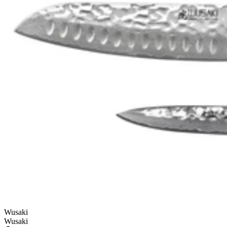
Wusaki
Wusaki