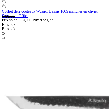
Coffret de 2 couteaux Wusaki Damas 10Cr manches en olivier
Santoku + Office
147,90€
Prix soldé:
114,90€
Prix d'origine:
En stock
En stock