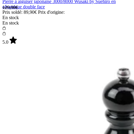
Pierre à aiguiser japonaise 3000/8000 Wusaki by Suehiro en
céramique double face
129,90€
Prix soldé:
89,90€
Prix d'origine:
En stock
En stock
5.0