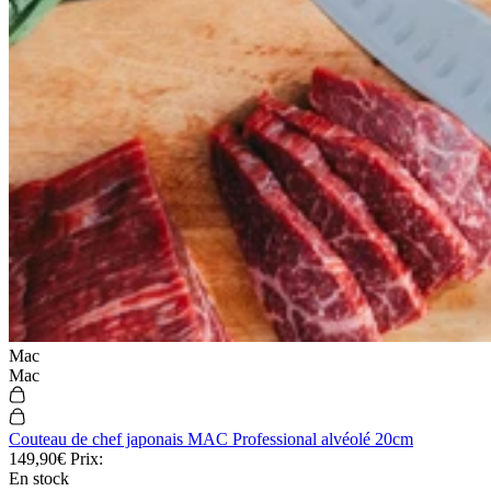
Mac
Mac
Couteau de chef japonais MAC Professional alvéolé 20cm
149,90€
Prix:
En stock