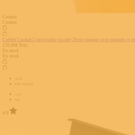
Cookut
Cookut
Coffret Cookut L'incroyable cocotte 28cm mangue avec poignée et man
159,90€
Prix:
En stock
En stock
-22%
TOP VENTE
-22%
TOP
4.9