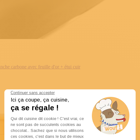
e carbone avec feuille d'or + étui cuir