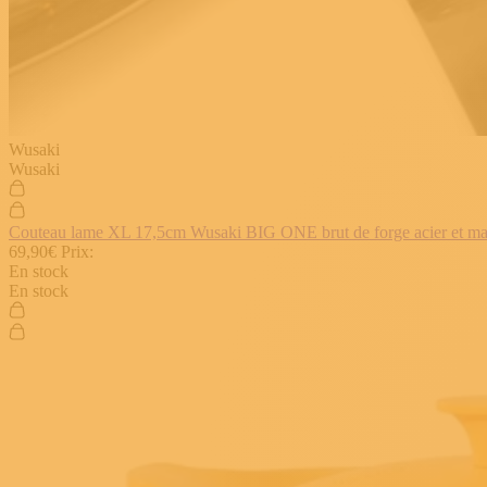
Wusaki
Wusaki
Couteau lame XL 17,5cm Wusaki BIG ONE brut de forge acier et manch
69,90€
Prix:
En stock
En stock