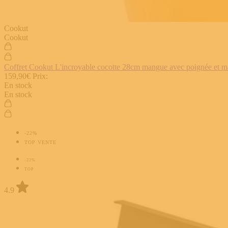
Cookut
Cookut
Coffret Cookut L'incroyable cocotte 28cm mangue avec poignée et man
159,90€
Prix:
En stock
En stock
-22%
TOP VENTE
-22%
TOP
4.9