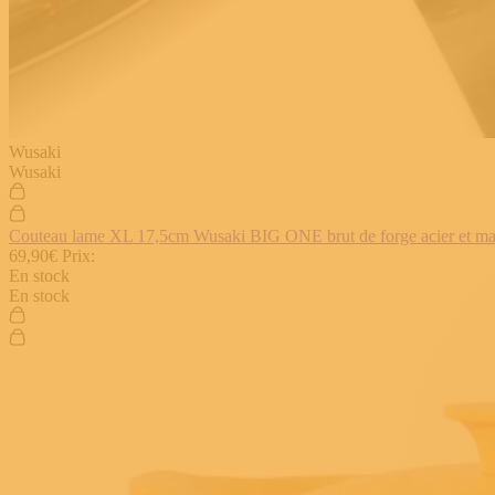
Wusaki
Wusaki
Couteau lame XL 17,5cm Wusaki BIG ONE brut de forge acier et manch
69,90€
Prix:
En stock
En stock