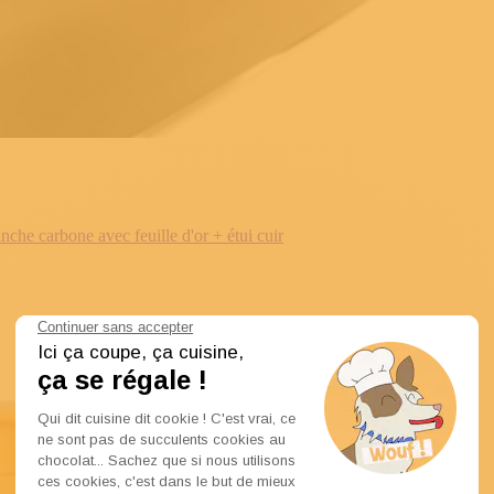
e carbone avec feuille d'or + étui cuir