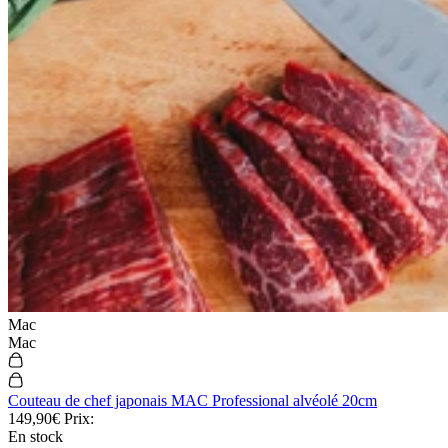
Mac
Mac
Couteau de chef japonais MAC Professional alvéolé 20cm
149,90€
Prix:
En stock