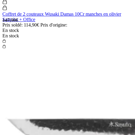
Coffret de 2 couteaux Wusaki Damas 10Cr manches en olivier
Santoku + Office
147,90€
Prix soldé:
114,90€
Prix d'origine:
En stock
En stock