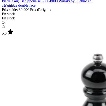
Pierre à aiguiser japonaise 3000/8000 Wusaki by Suehiro en
céramique double face
129,90€
Prix soldé:
89,90€
Prix d'origine:
En stock
En stock
5.0