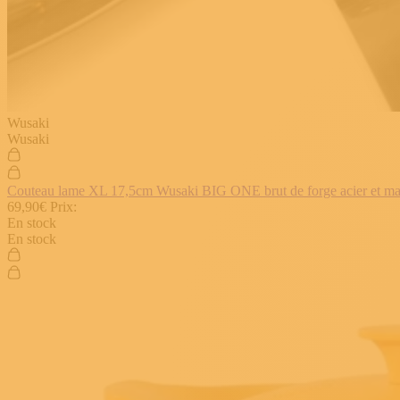
Wusaki
Wusaki
Couteau lame XL 17,5cm Wusaki BIG ONE brut de forge acier et manch
69,90€
Prix:
En stock
En stock