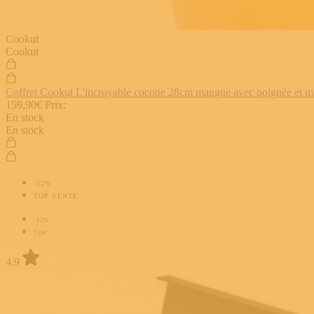
Cookut
Cookut
Coffret Cookut L'incroyable cocotte 28cm mangue avec poignée et man
159,90€
Prix:
En stock
En stock
-22%
TOP VENTE
-22%
TOP
4.9