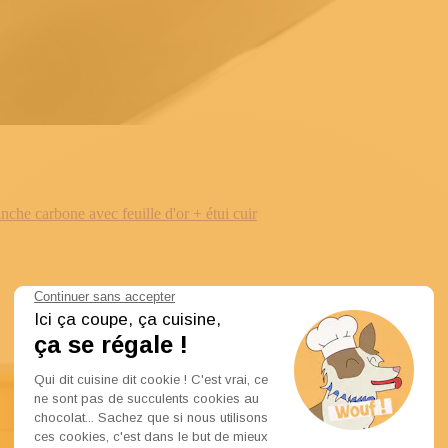
e carbone avec feuille d'or + étui cuir