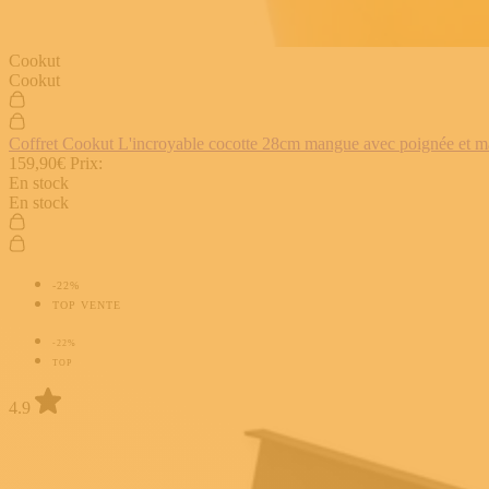
Cookut
Cookut
Coffret Cookut L'incroyable cocotte 28cm mangue avec poignée et man
159,90€
Prix:
En stock
En stock
-22%
TOP VENTE
-22%
TOP
4.9