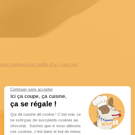
e carbone avec feuille d'or + étui cuir