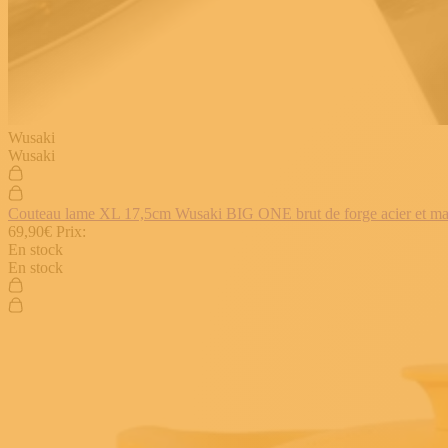
Wusaki
Wusaki
Couteau lame XL 17,5cm Wusaki BIG ONE brut de forge acier et manch
69,90€
Prix:
En stock
En stock