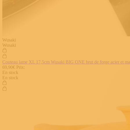
Wusaki
Wusaki
Couteau lame XL 17,5cm Wusaki BIG ONE brut de forge acier et manch
69,90€
Prix:
En stock
En stock