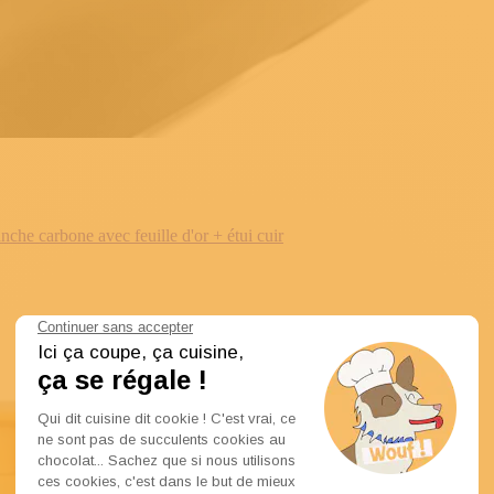
e carbone avec feuille d'or + étui cuir