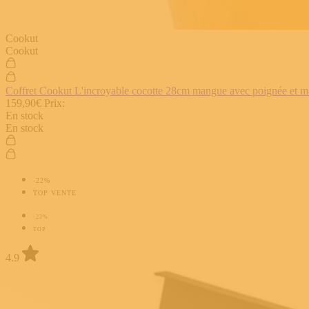
Cookut
Cookut
Coffret Cookut L'incroyable cocotte 28cm mangue avec poignée et man
159,90€
Prix:
En stock
En stock
-22%
TOP VENTE
-22%
TOP
4.9