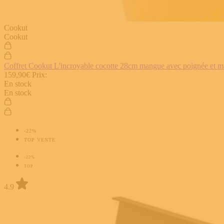
Cookut
Cookut
Coffret Cookut L'incroyable cocotte 28cm mangue avec poignée et man
159,90€
Prix:
En stock
En stock
-22%
TOP VENTE
-22%
TOP
4.9