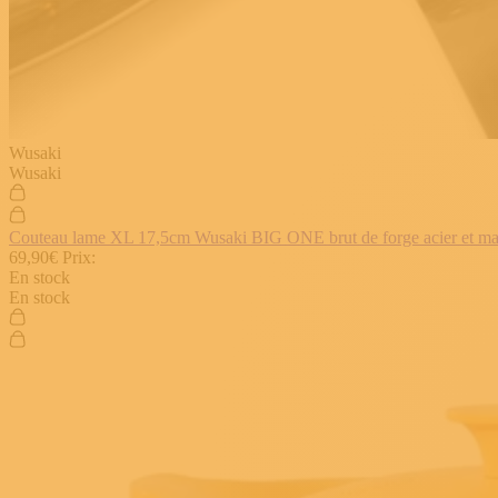
Wusaki
Wusaki
Couteau lame XL 17,5cm Wusaki BIG ONE brut de forge acier et manch
69,90€
Prix:
En stock
En stock