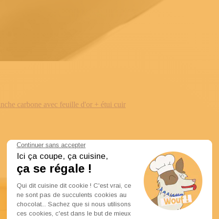
e carbone avec feuille d'or + étui cuir