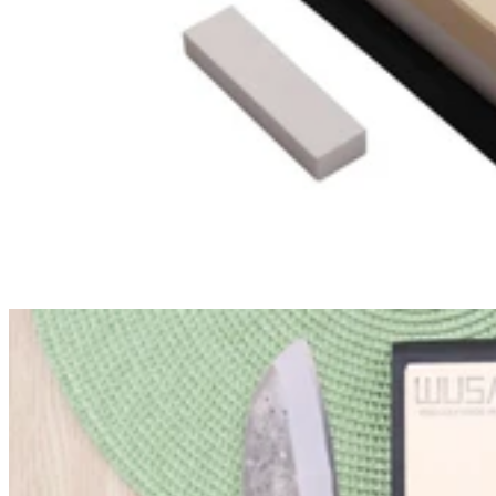
obtenez 5€ de réduction dès 50€ d'achat
valable 30 jours.
Email
S'inscrire
Nos informations
A propos de Couteauxduchef
L'équipe de Couteauxduchef
Rejoindre l'équipe
Live shopping et replay
Mention légales
CGV
Utilisation des cookies
Politique de confidentialité
Réglementation port couteaux