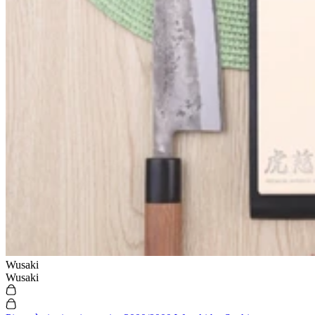
Nos informations
A propos de Couteauxduchef
L'équipe de Couteauxduchef
Rejoindre l'équipe
Live shopping et replay
Mention légales
CGV
Utilisation des cookies
Politique de confidentialité
Réglementation port couteaux
Vos avantages
Paiement en 3 fois sans frais
Garantie sur les couteaux
Livraison et retours gratuits
Remboursement de la différence
Programme de fidélité & parrainage
Nos offres du moment
Vos avantages
Wusaki
Paiement en 3 fois sans frais
Wusaki
Garantie sur les couteaux
Livraison et retours gratuits
Remboursement de la différence