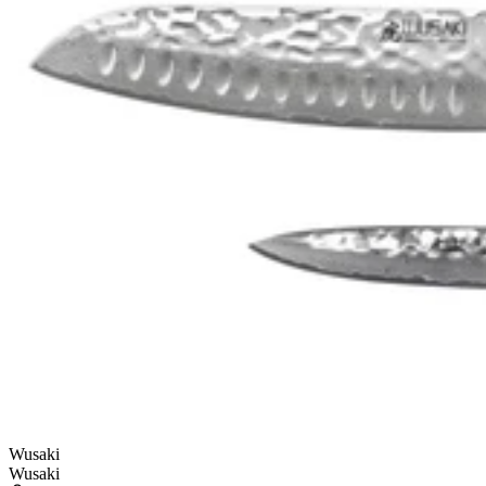
Wusaki
Wusaki