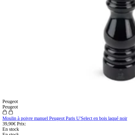
Click and Collect
Mandelieu (06) : 245 allée Louis Blériot
Cannes (06) : 13 rue Hoche
Peugeot
Nice (06) : 22 rue de la Liberté
Peugeot
Voir nos boutiques
Moulin à poivre manuel Peugeot Paris U'Select en bois laqué noir
39,90€
Prix:
En stock
En stock