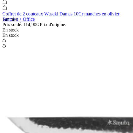
Coffret de 2 couteaux Wusaki Damas 10Cr manches en olivier
Santoku + Office
147,90€
Prix soldé:
114,90€
Prix d'origine:
En stock
En stock