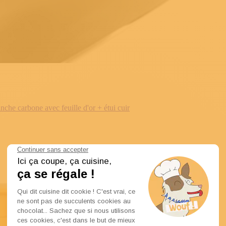
e carbone avec feuille d'or + étui cuir