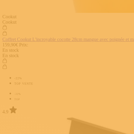
Cookut
Cookut
Coffret Cookut L'incroyable cocotte 28cm mangue avec poignée et man
159,90€
Prix:
En stock
En stock
-22%
TOP VENTE
-22%
TOP
4.9