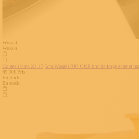
Wusaki
Wusaki
Couteau lame XL 17,5cm Wusaki BIG ONE brut de forge acier et manch
69,90€
Prix:
En stock
En stock