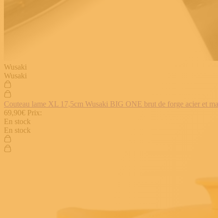
Wusaki
Wusaki
Couteau lame XL 17,5cm Wusaki BIG ONE brut de forge acier et manch
69,90€
Prix:
En stock
En stock