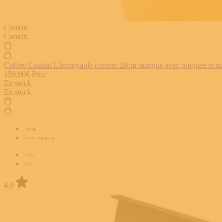
Cookut
Cookut
Coffret Cookut L'incroyable cocotte 28cm mangue avec poignée et man
159,90€
Prix:
En stock
En stock
-22%
TOP VENTE
-22%
TOP
4.9