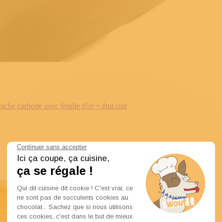
e carbone avec feuille d'or + étui cuir