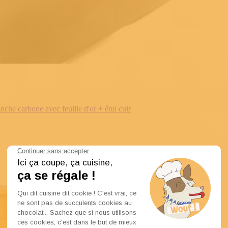
e carbone avec feuille d'or + étui cuir