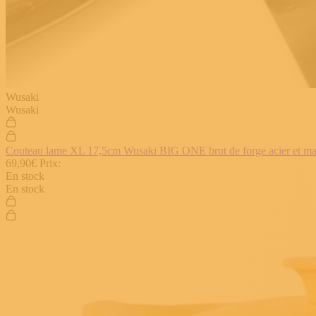
Wusaki
Wusaki
Couteau lame XL 17,5cm Wusaki BIG ONE brut de forge acier et manch
69,90€
Prix:
En stock
En stock