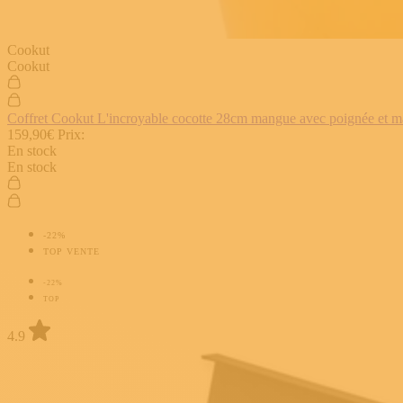
Cookut
Cookut
Coffret Cookut L'incroyable cocotte 28cm mangue avec poignée et man
159,90€
Prix:
En stock
En stock
-22%
TOP VENTE
-22%
TOP
4.9