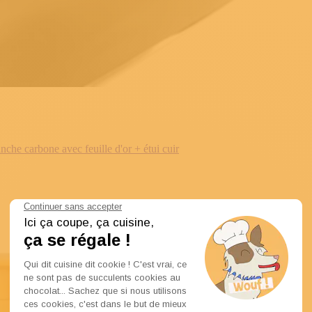
e carbone avec feuille d'or + étui cuir