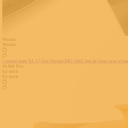
Wusaki
Wusaki
Couteau lame XL 17,5cm Wusaki BIG ONE brut de forge acier et manch
69,90€
Prix:
En stock
En stock