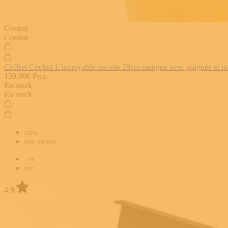
Cookut
Cookut
Coffret Cookut L'incroyable cocotte 28cm mangue avec poignée et man
159,90€
Prix:
En stock
En stock
-22%
TOP VENTE
-22%
TOP
4.9