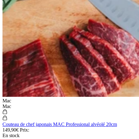
Mac
Mac
Couteau de chef japonais MAC Professional alvéolé 20cm
149,90€
Prix:
En stock