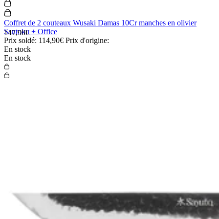
Coffret de 2 couteaux Wusaki Damas 10Cr manches en olivier
Santoku + Office
147,90€
Prix soldé:
114,90€
Prix d'origine:
En stock
En stock