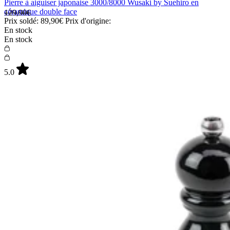
Pierre à aiguiser japonaise 3000/8000 Wusaki by Suehiro en
céramique double face
129,90€
Prix soldé:
89,90€
Prix d'origine:
En stock
En stock
5.0