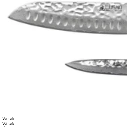
Wusaki
Wusaki