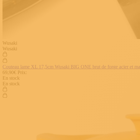
Wusaki
Wusaki
Couteau lame XL 17,5cm Wusaki BIG ONE brut de forge acier et manch
69,90€
Prix:
En stock
En stock