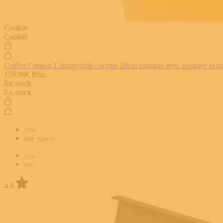
Cookut
Cookut
Coffret Cookut L'incroyable cocotte 28cm mangue avec poignée et man
159,90€
Prix:
En stock
En stock
-22%
TOP VENTE
-22%
TOP
4.9