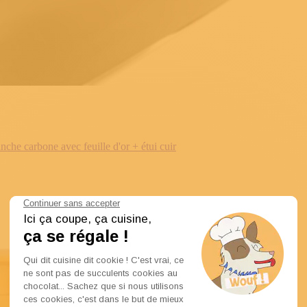
e carbone avec feuille d'or + étui cuir