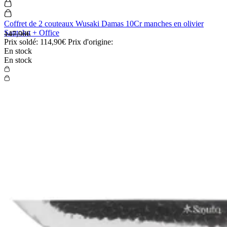
Coffret de 2 couteaux Wusaki Damas 10Cr manches en olivier
Santoku + Office
147,90€
Prix soldé:
114,90€
Prix d'origine:
En stock
En stock