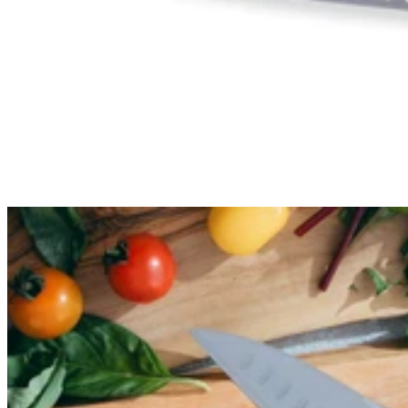
4.9
Bloc vide Kyocera
ergonomique en bambou pour
4 couteaux
Kyocera
48,90€
Prix:
-10% sur ce produit code CREMAILLERE
Expédition fin août
Ajouter au panier