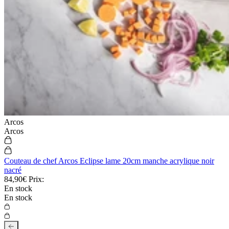
Arcos
Arcos
Couteau d'office Kyocera lame céramique 11 cm manche noir
47,90€
Prix:
En stock
Couteau de chef Arcos Eclipse lame 20cm manche acrylique noir
nacré
84,90€
Prix:
Fréquemment achetés ensemble :
En stock
En stock
Description
Ce
bloc vide Kyocera
est l'accessoire parfait pour accueillir vos