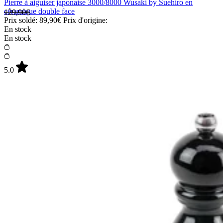
Pierre à aiguiser japonaise 3000/8000 Wusaki by Suehiro en
céramique double face
129,90€
Prix soldé:
89,90€
Prix d'origine:
En stock
En stock
5.0