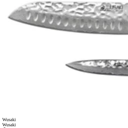
Wusaki
Wusaki