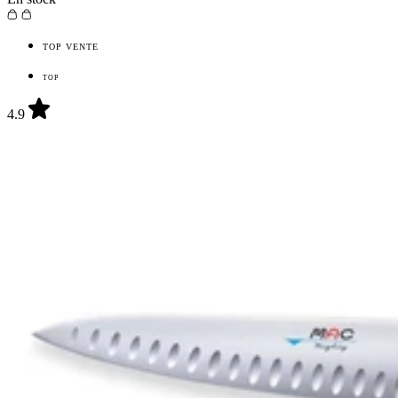
Entreprise française
TOP VENTE
Bougies !
TOP
Stock à Nice
4.9
Retours gratuits*
Livraison offerte*
Paiement 3x*
Recevez nos bons plans et
nouveautés💌
Abonnez-vous à notre newsletter et
obtenez 5€ de réduction dès 50€ d'achat
valable 30 jours.