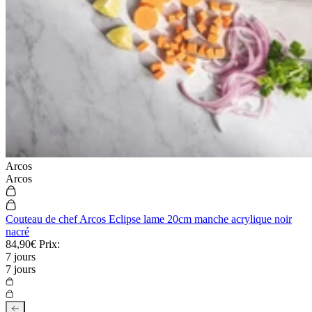
Click and Collect
Mandelieu (06) : 245 allée Louis Blériot
Arcos
Arcos
Cannes (06) : 13 rue Hoche
Nice (06) : 22 rue de la Liberté
Couteau de chef Arcos Eclipse lame 20cm manche acrylique noir
Voir nos boutiques
nacré
84,90€
Prix:
7 jours
7 jours