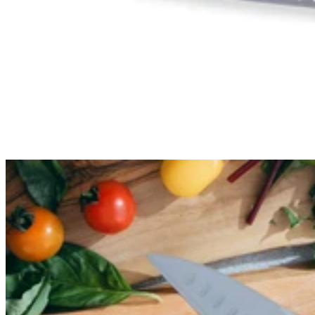
Email
S'inscrire
Nos informations
A propos de Couteauxduchef
L'équipe de Couteauxduchef
Rejoindre l'équipe
Live shopping et replay
Mention légales
CGV
Utilisation des cookies
Politique de confidentialité
Réglementation port couteaux
Nos informations
A propos de Couteauxduchef