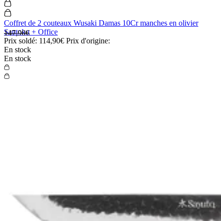
Coffret de 2 couteaux Wusaki Damas 10Cr manches en olivier
Santoku + Office
147,90€
Prix soldé:
114,90€
Prix d'origine:
En stock
En stock