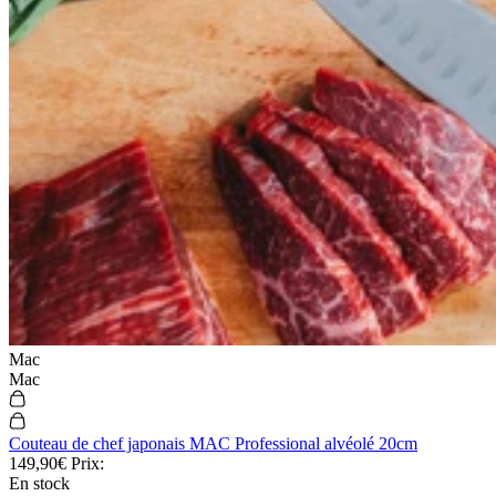
L'équipe de Couteauxduchef
Rejoindre l'équipe
Live shopping et replay
Mention légales
CGV
Utilisation des cookies
Politique de confidentialité
Réglementation port couteaux
Vos avantages
Paiement en 3 fois sans frais
Garantie sur les couteaux
Livraison et retours gratuits
Remboursement de la différence
Programme de fidélité & parrainage
Nos offres du moment
Vos avantages
Mac
Paiement en 3 fois sans frais
Mac
Garantie sur les couteaux
Livraison et retours gratuits
Remboursement de la différence
Couteau de chef japonais MAC Professional alvéolé 20cm
Programme de fidélité & parrainage
149,90€
Prix:
Nos offres du moment
En stock