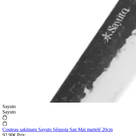
5.0
Barre aimantée surpuissante
Bisbell Bisichef 50cm en bois
Bisbell
38,90€
Prix:
-10% sur ce produit code CREMAILLERE
Bois
Chêne
Noyer
Noyer coloré
Sayuto
Acacia
Sayuto
En stock
Couteau sakimaru Sayuto Séquoia San Mai martelé 20cm
92,90€
Prix: