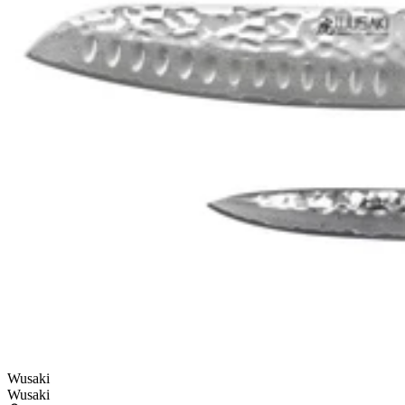
Wusaki
Wusaki