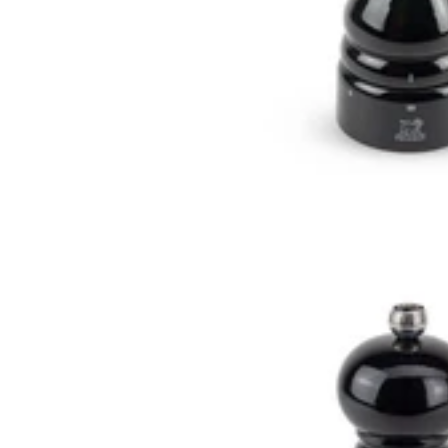
Fabriquée au
Royaume-Uni
, cette barre magnétique est disponible
dans 4 essences de bois différentes. C'est l'objet de décoration utile
indispensable dont vous avez besoin. Les fixations sont dissimulées
derrières des caches noirs sur lesquels le logo de Bisbell est gravé.
Deux aimants extra puissants de 50cm de long retiennent vos
couteaux de cuisine. La barre aimantée vous permet de conserver un
plan de travail propre, sans bloc couteaux qui traîne et donc plus
simple à nettoyer. Les couteaux ne s'entrechoquent pas comme dans
un tiroir.
Conseil d'entretien : Vous pouvez si vous le souhaitez de temps en
temps huiler la barre avec une huile minérale pour nourrir le bois et
préserver sa beauté.
La barre peut accueillir environ 8 à 9 couteaux de cuisine ou
ustensiles en acier, de quoi ranger tous les couteaux que vous utilisez
au quotidien. Il est beaucoup plus simple de ranger vos couteaux sur
une barre magnétique puisque les lames restent bien visibles, vous
ne pouvez ainsi pas vous tromper en les saisissant pour vous en
servir, contrairement à un bloc avec fentes.
Un guide de montage est fourni avec la barre magnétique, ainsi que
des instructions de montage. Il ne vous restera plus qu'à vous munir
d'une perceuse pour commencer la fixation au mur !