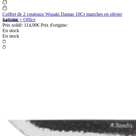
Coffret de 2 couteaux Wusaki Damas 10Cr manches en olivier
Santoku + Office
147,90€
Prix soldé:
114,90€
Prix d'origine:
En stock
En stock