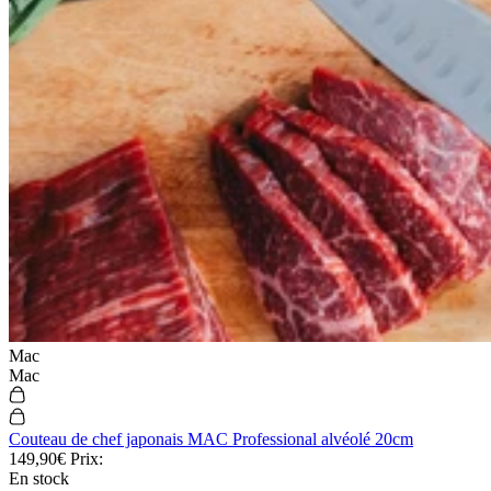
Mac
Mac
Couteau de chef japonais MAC Professional alvéolé 20cm
149,90€
Prix:
En stock