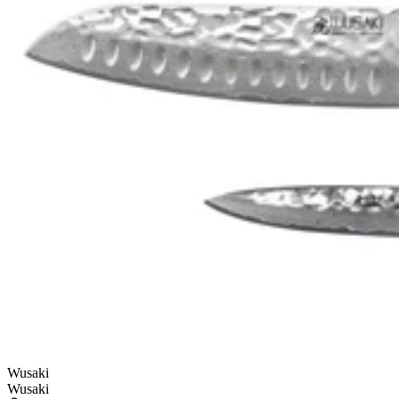
Wusaki
Wusaki