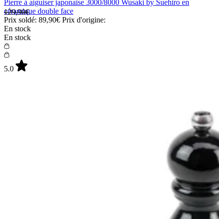
Pierre à aiguiser japonaise 3000/8000 Wusaki by Suehiro en
céramique double face
129,90€
Prix soldé:
89,90€
Prix d'origine:
En stock
En stock
5.0