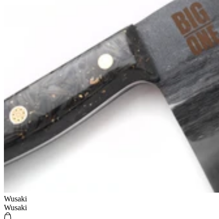
Wusaki
Wusaki