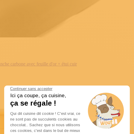
e carbone avec feuille d'or + étui cuir