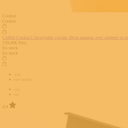
Cookut
Cookut
Coffret Cookut L'incroyable cocotte 28cm mangue avec poignée et man
159,90€
Prix:
En stock
En stock
-22%
TOP VENTE
-22%
TOP
4.9