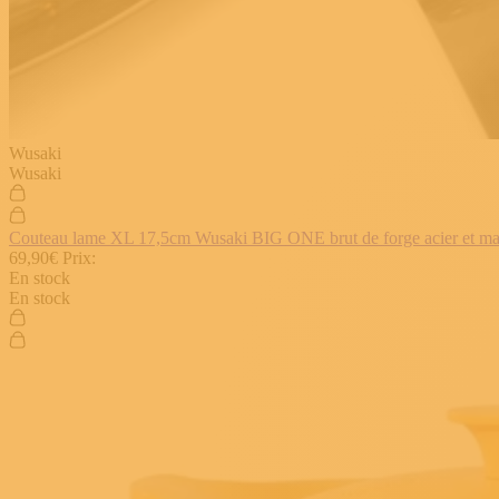
Wusaki
Wusaki
Couteau lame XL 17,5cm Wusaki BIG ONE brut de forge acier et manch
69,90€
Prix:
En stock
En stock