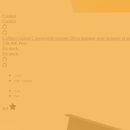
Cookut
Cookut
Coffret Cookut L'incroyable cocotte 28cm mangue avec poignée et man
159,90€
Prix:
En stock
En stock
-22%
TOP VENTE
-22%
TOP
4.9