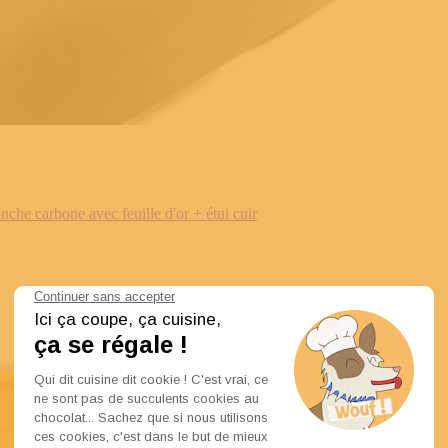
e carbone avec feuille d'or + étui cuir