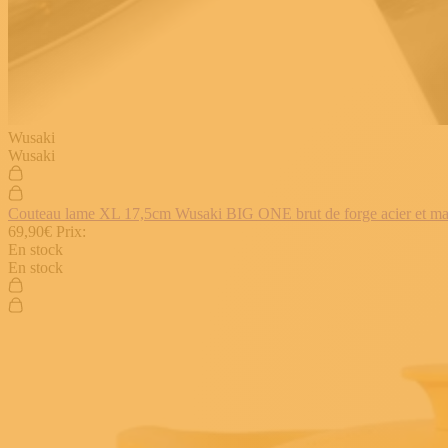
Wusaki
Wusaki
Couteau lame XL 17,5cm Wusaki BIG ONE brut de forge acier et manch
69,90€
Prix:
En stock
En stock