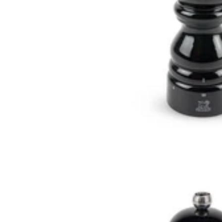
Mandoline à truffes Ambrogio
Sanelli XFETTA à lame fixe
tout acier forgé Nitro-B
Ambrogio Sanelli