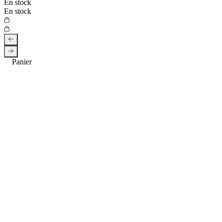
En stock
En stock
Les avis de nos super clients 👨‍🍳
Entreprise française
Bougies !
Stock à Nice
Retours gratuits*
Livraison offerte*
Paiement 3x*
Recevez nos bons plans et
nouveautés💌