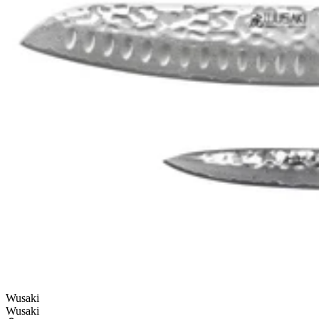
Wusaki
Wusaki