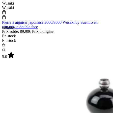
Wusaki
Wusaki
Pierre à aiguiser japonaise 3000/8000 Wusaki by Suehiro en
céramique double face
129,90€
Prix soldé:
89,90€
Prix d'origine:
En stock
En stock
5.0