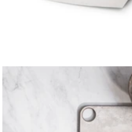
Sa lame lisse est idéale pour découper des tranches fines sur des
truffes blanches, variété italienne ayant une peau délicate.
Polyvalente
, vous pouvez utiliser cette mandoline sur de nombreux
aliments tels que des petits légumes, des champignons ou du
chocolat.
Cet ustensile de découpe
haut de gamme
est une
idée-cadeau
parfaite pour tous les passionnés de truffe et de cuisine d'exception.
La mandoline est présentée dans un élégant coffret et est
accompagnée de son livret.
Un pouvoir de découpe supérieur
Le coupe truffe XFETTA par Ambrogio Sanelli possède une lame
conçue en
acier inoxydable forgé Nitro-B
, un alliage enrichi en
azote qui a bénéficié d'un traitement thermique spécial. Cela lui
assure une dureté élevée, des
performances de coupe constantes
et
un excellent tranchant.
Le choix d'une
lame fixe
n'est pas anodin pour cette mandoline.
Cette caractéristique unique assure une parfaite régularité dans
l'épaisseur des tranches découpées. C'est une véritable innovation
culinaire et un défi de fabrication pour Ambrogio Sanelli.
Cette mandoline fabriquée en Italie bénéfice d'une prise en main tout