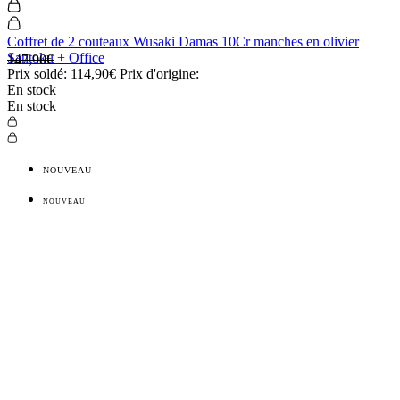
Coffret de 2 couteaux Wusaki Damas 10Cr manches en olivier
Santoku + Office
147,90€
Prix soldé:
114,90€
Prix d'origine:
En stock
En stock
NOUVEAU
NOUVEAU