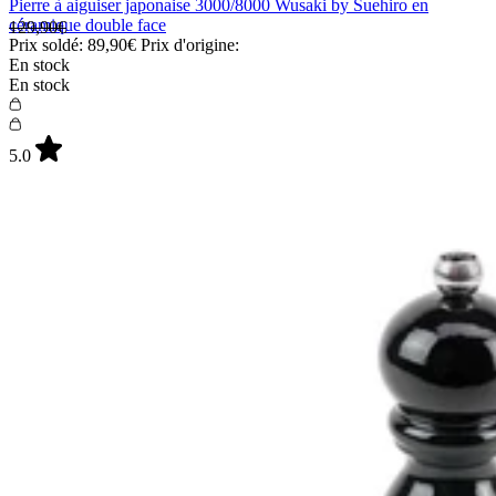
Pierre à aiguiser japonaise 3000/8000 Wusaki by Suehiro en
céramique double face
129,90€
Prix soldé:
89,90€
Prix d'origine:
En stock
En stock
5.0