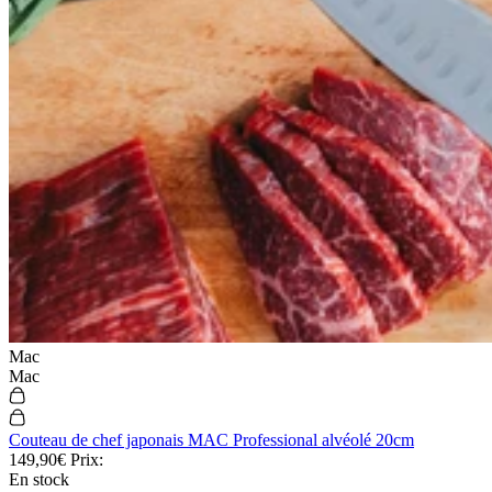
Mac
Mac
Couteau de chef japonais MAC Professional alvéolé 20cm
149,90€
Prix:
En stock