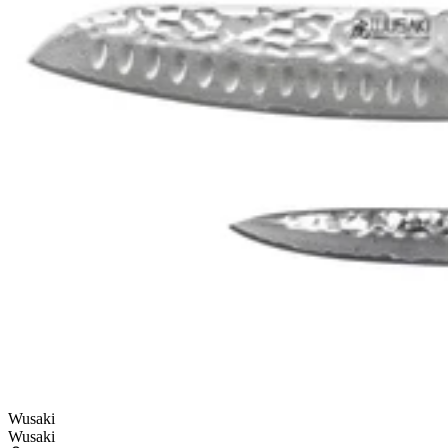
Wusaki
Wusaki