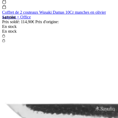
Coffret de 2 couteaux Wusaki Damas 10Cr manches en olivier
Santoku + Office
147,90€
Prix soldé:
114,90€
Prix d'origine:
En stock
En stock