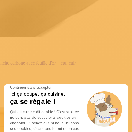
e carbone avec feuille d'or + étui cuir