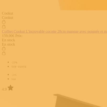
Cookut
Cookut
Coffret Cookut L'incroyable cocotte 28cm mangue avec poignée et man
159,90€
Prix:
En stock
En stock
-22%
TOP VENTE
-22%
TOP
4.9