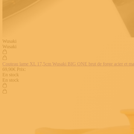
Wusaki
Wusaki
Couteau lame XL 17,5cm Wusaki BIG ONE brut de forge acier et manch
69,90€
Prix:
En stock
En stock