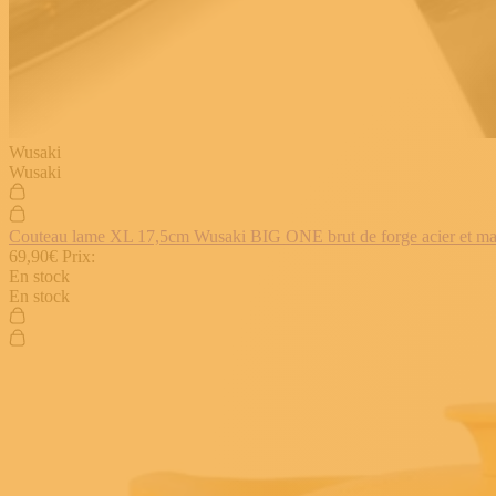
Wusaki
Wusaki
Couteau lame XL 17,5cm Wusaki BIG ONE brut de forge acier et manch
69,90€
Prix:
En stock
En stock