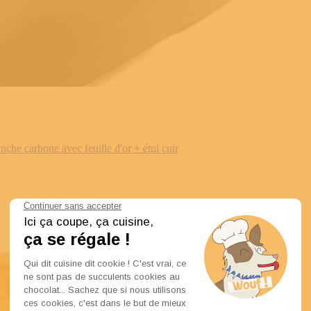
e carbone avec feuille d'or + étui cuir