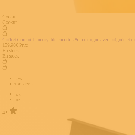
Cookut
Cookut
Coffret Cookut L'incroyable cocotte 28cm mangue avec poignée et man
159,90€
Prix:
En stock
En stock
-22%
TOP VENTE
-22%
TOP
4.9