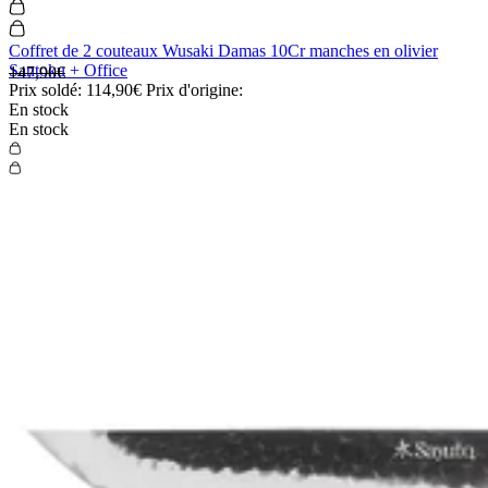
Coffret de 2 couteaux Wusaki Damas 10Cr manches en olivier
Santoku + Office
147,90€
Prix soldé:
114,90€
Prix d'origine:
En stock
En stock