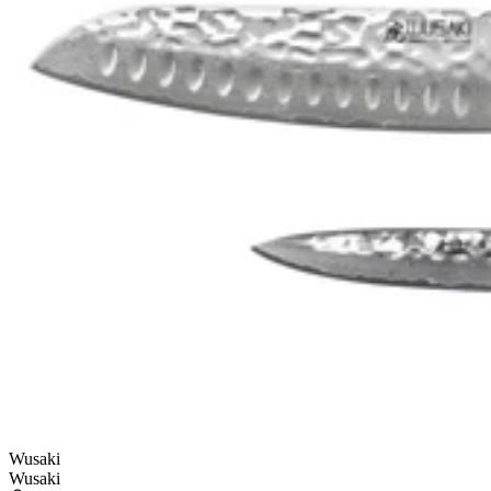
Wusaki
Wusaki