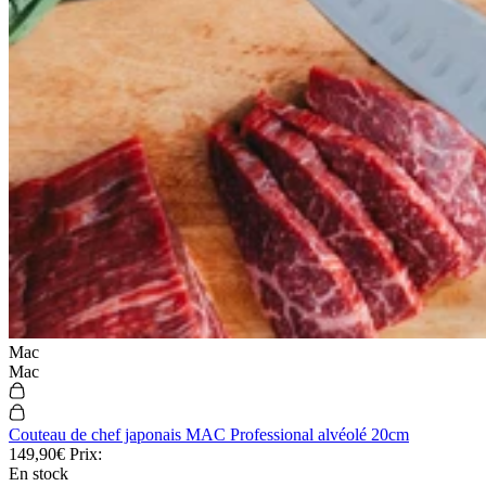
Mac
Mac
Couteau de chef japonais MAC Professional alvéolé 20cm
149,90€
Prix:
En stock