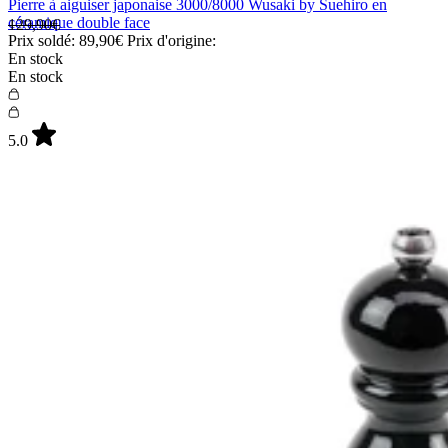
Pierre à aiguiser japonaise 3000/8000 Wusaki by Suehiro en
céramique double face
129,90€
Prix soldé:
89,90€
Prix d'origine:
En stock
En stock
5.0