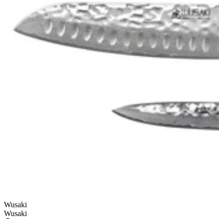
Wusaki
Wusaki