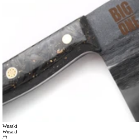
Wusaki
Wusaki