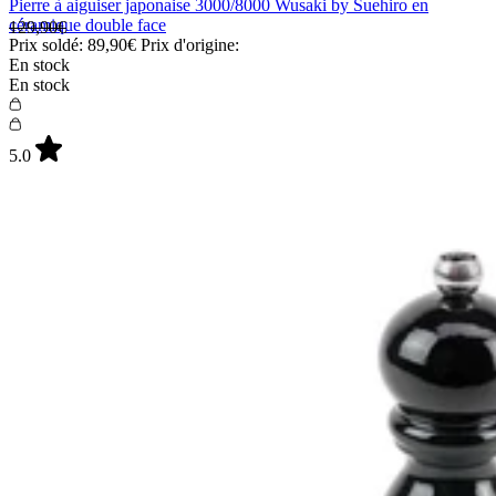
Pierre à aiguiser japonaise 3000/8000 Wusaki by Suehiro en
céramique double face
129,90€
Prix soldé:
89,90€
Prix d'origine:
En stock
En stock
5.0