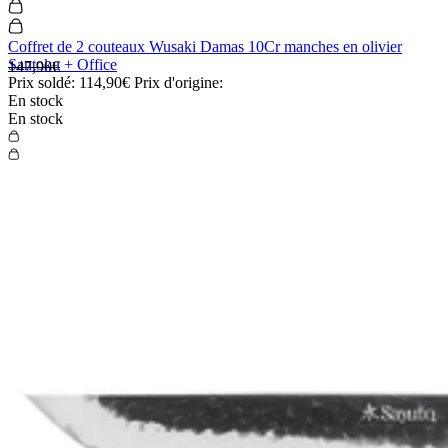
Coffret de 2 couteaux Wusaki Damas 10Cr manches en olivier
Santoku + Office
147,90€
Prix soldé:
114,90€
Prix d'origine:
En stock
En stock