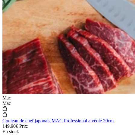
Mac
Mac
Couteau de chef japonais MAC Professional alvéolé 20cm
149,90€
Prix:
En stock