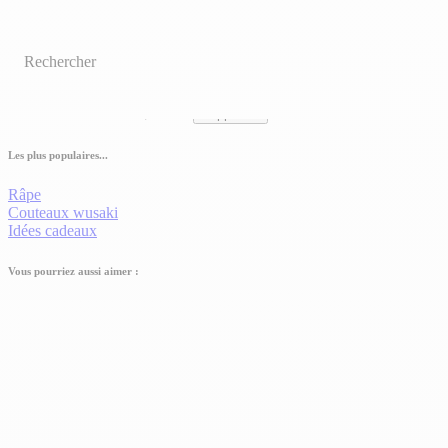
1Stone
1Stone
Pierre à aiguiser naturelle artisanale La Lune® 15x6cm grain 8000
89,90€
Prix:
En stock