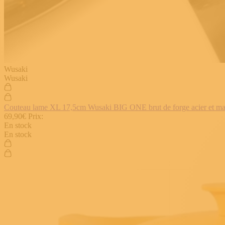
Wusaki
Wusaki
Couteau lame XL 17,5cm Wusaki BIG ONE brut de forge acier et manch
69,90€
Prix:
En stock
En stock