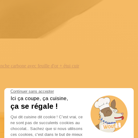
e carbone avec feuille d'or + étui cuir