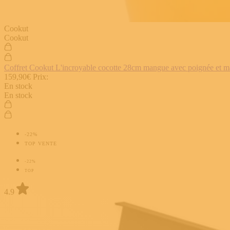
Cookut
Cookut
Coffret Cookut L'incroyable cocotte 28cm mangue avec poignée et man
159,90€
Prix:
En stock
En stock
-22%
TOP VENTE
-22%
TOP
4.9