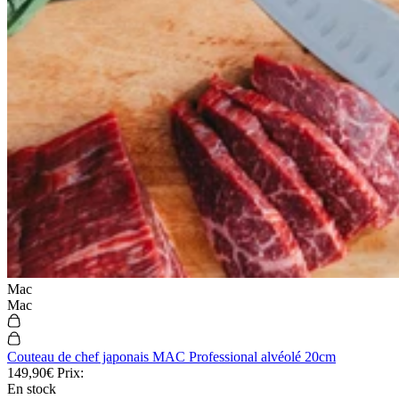
Mac
Mac
Couteau de chef japonais MAC Professional alvéolé 20cm
149,90€
Prix:
En stock