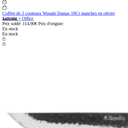
Coffret de 2 couteaux Wusaki Damas 10Cr manches en olivier
Santoku + Office
147,90€
Prix soldé:
114,90€
Prix d'origine:
En stock
En stock