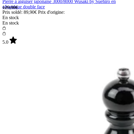
Pierre à aiguiser japonaise 3000/8000 Wusaki by Suehiro en
céramique double face
129,90€
Prix soldé:
89,90€
Prix d'origine:
En stock
En stock
5.0