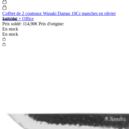
Coffret de 2 couteaux Wusaki Damas 10Cr manches en olivier
Santoku + Office
147,90€
Prix soldé:
114,90€
Prix d'origine:
En stock
En stock