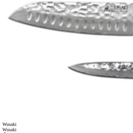
Wusaki
Wusaki