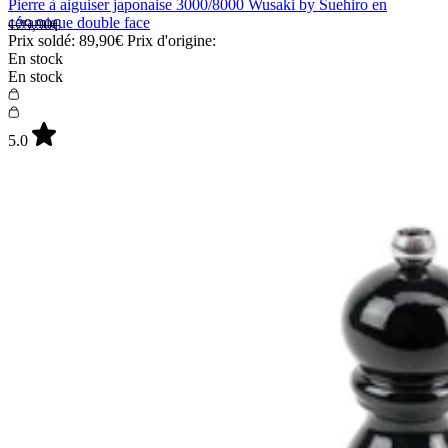
Pierre à aiguiser japonaise 3000/8000 Wusaki by Suehiro en
céramique double face
129,90€
Prix soldé:
89,90€
Prix d'origine:
En stock
En stock
5.0