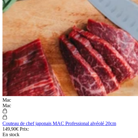
Mac
Mac
Couteau de chef japonais MAC Professional alvéolé 20cm
149,90€
Prix:
En stock