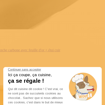
e carbone avec feuille d'or + étui cuir