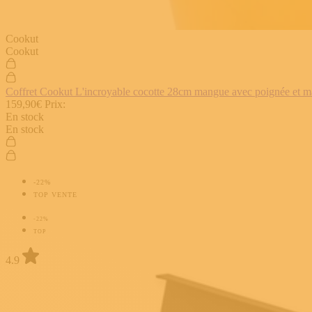
Cookut
Cookut
Coffret Cookut L'incroyable cocotte 28cm mangue avec poignée et man
159,90€
Prix:
En stock
En stock
-22%
TOP VENTE
-22%
TOP
4.9