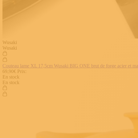
Wusaki
Wusaki
Couteau lame XL 17,5cm Wusaki BIG ONE brut de forge acier et manch
69,90€
Prix:
En stock
En stock