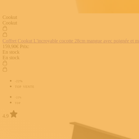
Cookut
Cookut
Coffret Cookut L'incroyable cocotte 28cm mangue avec poignée et man
159,90€
Prix:
En stock
En stock
-22%
TOP VENTE
-22%
TOP
4.9