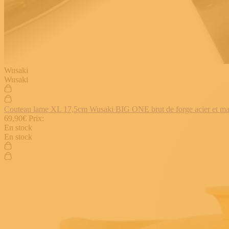
Wusaki
Wusaki
Couteau lame XL 17,5cm Wusaki BIG ONE brut de forge acier et manch
69,90€
Prix:
En stock
En stock