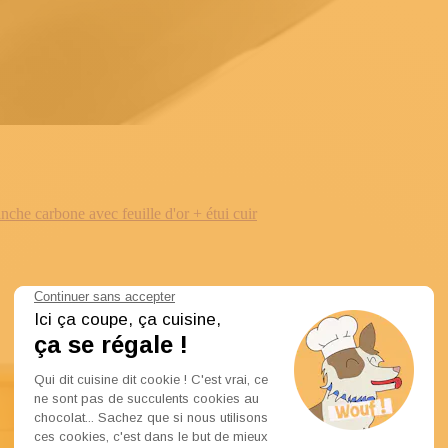
e carbone avec feuille d'or + étui cuir