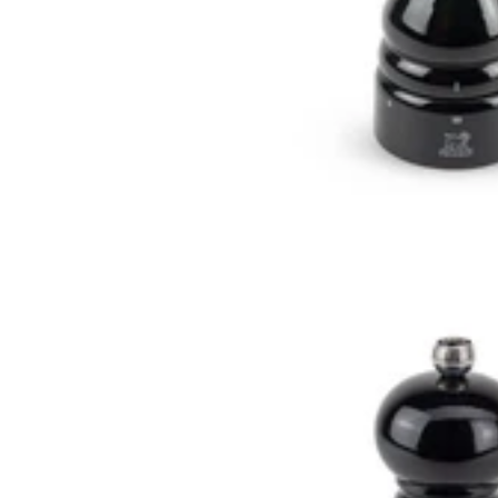
Recevez nos bons plans et
nouveautés💌
Abonnez-vous à notre newsletter et
obtenez 5€ de réduction dès 50€ d'achat
valable 30 jours.
Email
S'inscrire
Nos informations