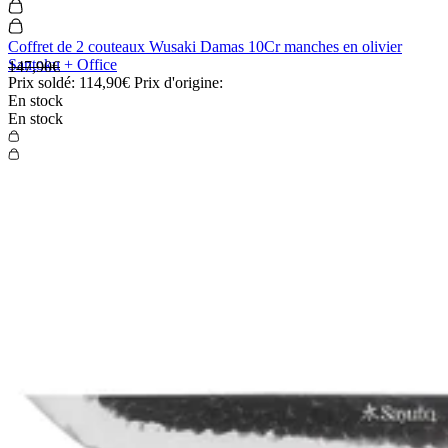
Coffret de 2 couteaux Wusaki Damas 10Cr manches en olivier
Santoku + Office
147,90€
Prix soldé:
114,90€
Prix d'origine:
En stock
En stock