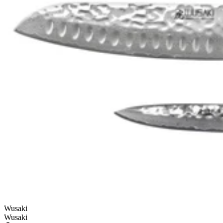
Code : CREMAILLERE
Code : CREMAILLERE
(*Voir conditions)
2 produits
Wusaki
Wusaki