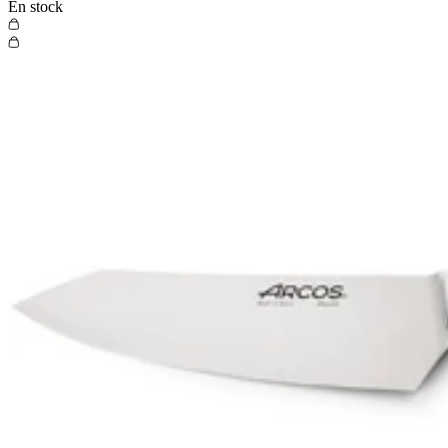
En stock
Cannes (06) : 13 rue Hoche
Nice (06) : 22 rue de la Liberté
Voir nos boutiques