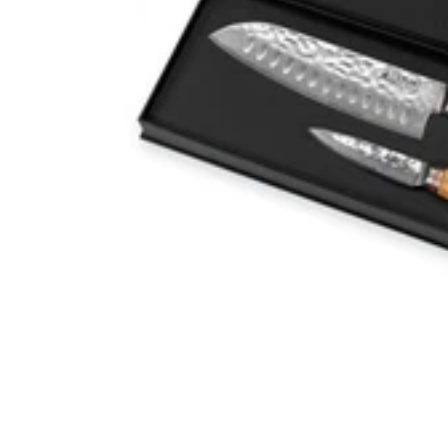
alvéoles). Le manche octogonal est adapté aux cuisiniers droitiers et
gauchers et il est composé de bois laminé noir recouvert d’époxy. Le
tout est agréable en main. Le
couteau japonais Kasumi Kuro
est
une très belle option pour découvrir le savoir-faire japonais en
matière de coutellerie, et son design intemporel va ravir le plus
intransigeant des cuisiniers ! Vous pouvez aussi découvrir tous les
couteaux Kasumi
que nous proposons en vous aidant du menu sur
votre gauche !
Lire plus
Lire moins
Du 05 au 13.08
Du 05 au 13.08
-10% sur tout pour fêter notre
nouveau site* !
-10% sur tout pour fêter notre nouveau site !*