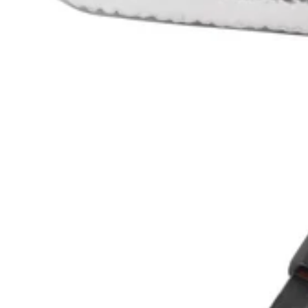
Kasumi
Kasumi
Couteau de chef japonais Kasumi Kuro 21cm martelé damas 32