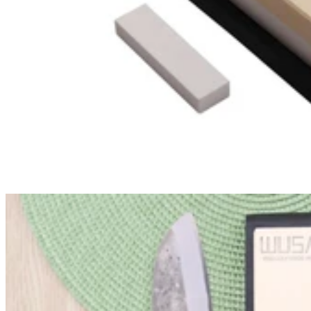
Kasumi
Kasumi
Couteau nakiri japonais Kasumi Kuro 16.5cm martelé damas 32
couches
179,90€
Prix:
15 jours
15 jours