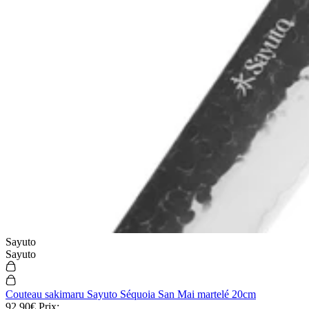
couches
189,90€
Prix:
En stock
En stock
Sayuto
Sayuto
Couteau sakimaru Sayuto Séquoia San Mai martelé 20cm
92,90€
Prix: