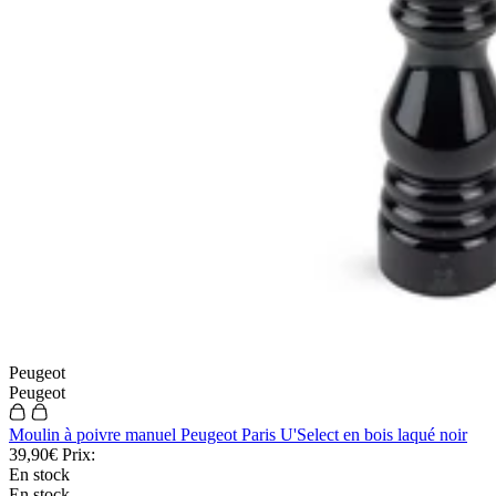
A propos de Couteauxduchef
L'équipe de Couteauxduchef
Rejoindre l'équipe
Live shopping et replay
Mention légales
CGV
Utilisation des cookies
Politique de confidentialité
Réglementation port couteaux
Nos informations
A propos de Couteauxduchef
L'équipe de Couteauxduchef
Rejoindre l'équipe
Live shopping et replay
Mention légales
CGV
Utilisation des cookies
Politique de confidentialité
Peugeot
Réglementation port couteaux
Peugeot
Vos avantages
Moulin à poivre manuel Peugeot Paris U'Select en bois laqué noir
39,90€
Prix:
Paiement en 3 fois sans frais
En stock
Garantie sur les couteaux
En stock