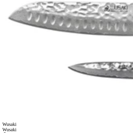
Wusaki
Wusaki