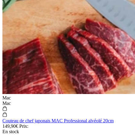
Mac
Mac
Couteau de chef japonais MAC Professional alvéolé 20cm
149,90€
Prix:
En stock