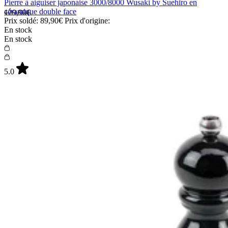
Pierre à aiguiser japonaise 3000/8000 Wusaki by Suehiro en
céramique double face
129,90€
Prix soldé:
89,90€
Prix d'origine:
En stock
En stock
5.0