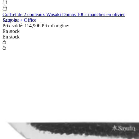
Coffret de 2 couteaux Wusaki Damas 10Cr manches en olivier
Santoku + Office
147,90€
Prix soldé:
114,90€
Prix d'origine:
En stock
En stock