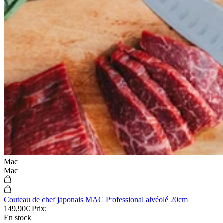
Mac
Mac
Couteau de chef japonais MAC Professional alvéolé 20cm
149,90€
Prix:
En stock