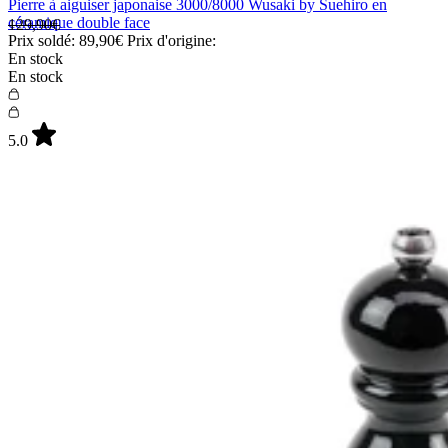
Pierre à aiguiser japonaise 3000/8000 Wusaki by Suehiro en
céramique double face
129,90€
Prix soldé:
89,90€
Prix d'origine:
En stock
En stock
5.0