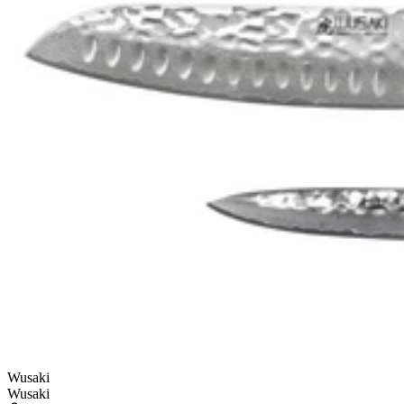
Wusaki
Wusaki