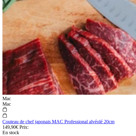
Mac
Mac
Couteau de chef japonais MAC Professional alvéolé 20cm
149,90€
Prix:
En stock