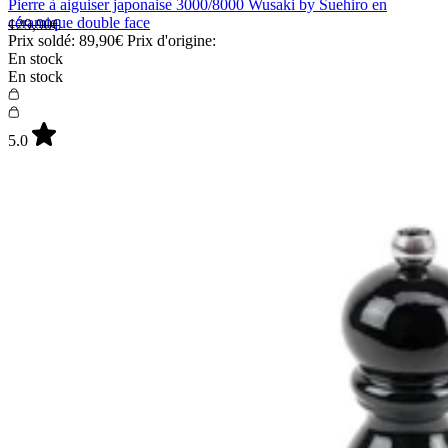
Pierre à aiguiser japonaise 3000/8000 Wusaki by Suehiro en
céramique double face
129,90€
Prix soldé:
89,90€
Prix d'origine:
En stock
En stock
5.0