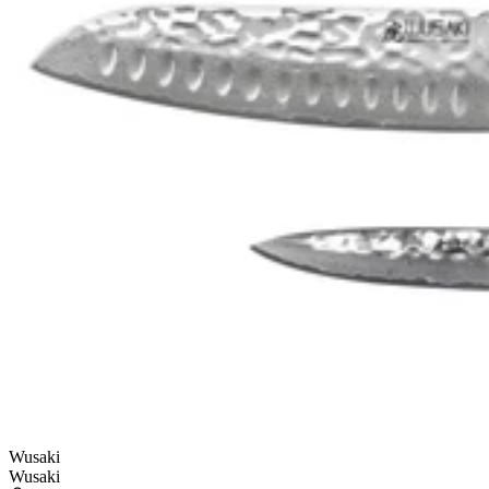
Wusaki
Wusaki