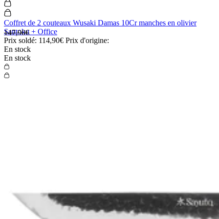
Coffret de 2 couteaux Wusaki Damas 10Cr manches en olivier
Santoku + Office
147,90€
Prix soldé:
114,90€
Prix d'origine:
En stock
En stock