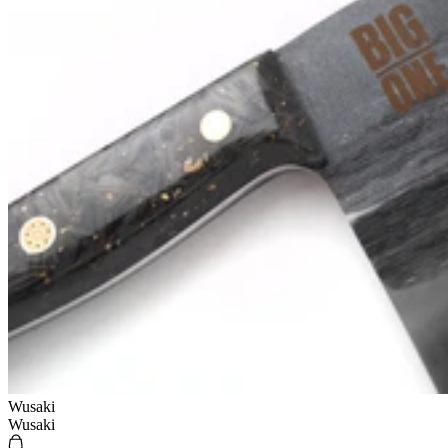
Wusaki
Wusaki