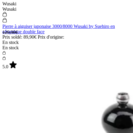
Wusaki
Wusaki
Pierre à aiguiser japonaise 3000/8000 Wusaki by Suehiro en
céramique double face
129,90€
Prix soldé:
89,90€
Prix d'origine:
En stock
En stock
5.0