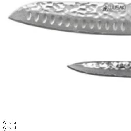
Wusaki
Wusaki