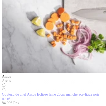
Arcos
Arcos
Couteau de chef Arcos Eclipse lame 20cm manche acrylique noir
nacré
84,90€
Prix: