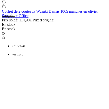
Coffret de 2 couteaux Wusaki Damas 10Cr manches en olivier
Santoku + Office
147,90€
Prix soldé:
114,90€
Prix d'origine:
En stock
En stock
NOUVEAU
NOUVEAU