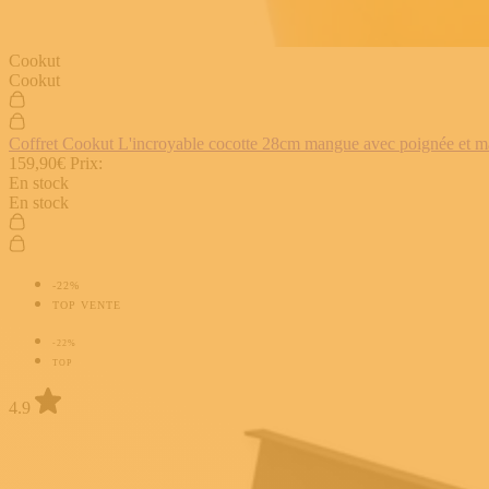
Cookut
Cookut
Coffret Cookut L'incroyable cocotte 28cm mangue avec poignée et man
159,90€
Prix:
En stock
En stock
-22%
TOP VENTE
-22%
TOP
4.9