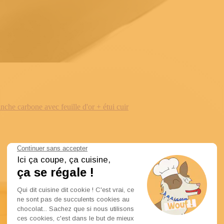
e carbone avec feuille d'or + étui cuir