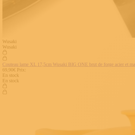
Wusaki
Wusaki
Couteau lame XL 17,5cm Wusaki BIG ONE brut de forge acier et manch
69,90€
Prix:
En stock
En stock