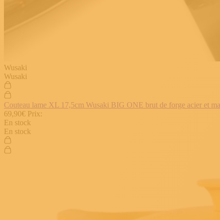
Wusaki
Wusaki
Couteau lame XL 17,5cm Wusaki BIG ONE brut de forge acier et manch
69,90€
Prix:
En stock
En stock