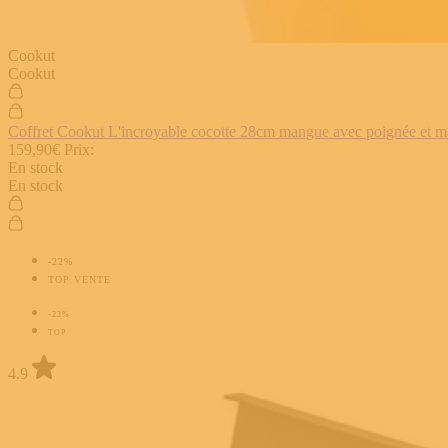
Cookut
Cookut
Coffret Cookut L'incroyable cocotte 28cm mangue avec poignée et man
159,90€
Prix:
En stock
En stock
-22%
TOP VENTE
-22%
TOP
4.9