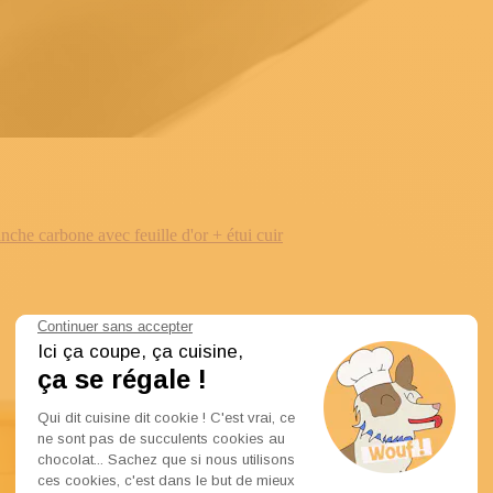
e carbone avec feuille d'or + étui cuir