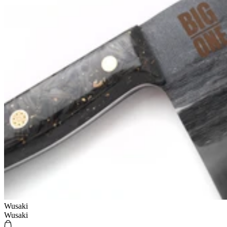
Wusaki
Wusaki