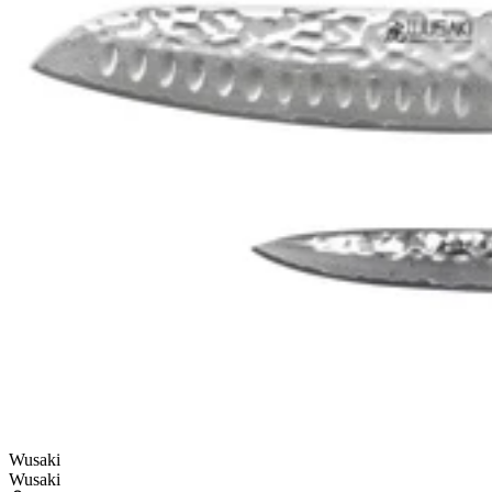
Wusaki
Wusaki