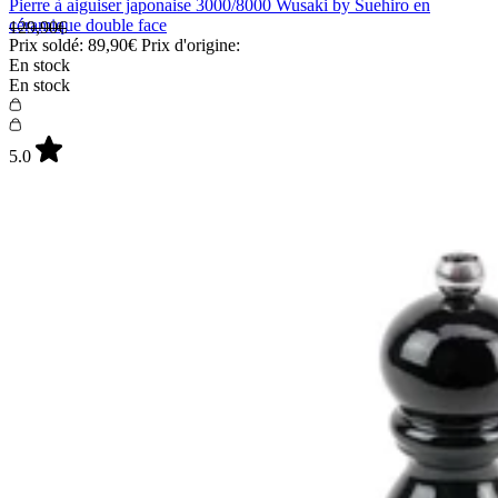
Pierre à aiguiser japonaise 3000/8000 Wusaki by Suehiro en
céramique double face
129,90€
Prix soldé:
89,90€
Prix d'origine:
En stock
En stock
5.0