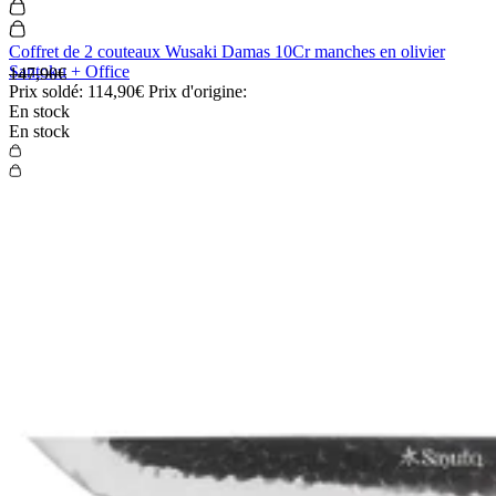
Coffret de 2 couteaux Wusaki Damas 10Cr manches en olivier
Santoku + Office
147,90€
Prix soldé:
114,90€
Prix d'origine:
En stock
En stock