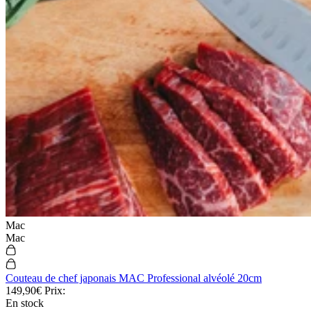
Mac
Mac
Couteau de chef japonais MAC Professional alvéolé 20cm
149,90€
Prix:
En stock