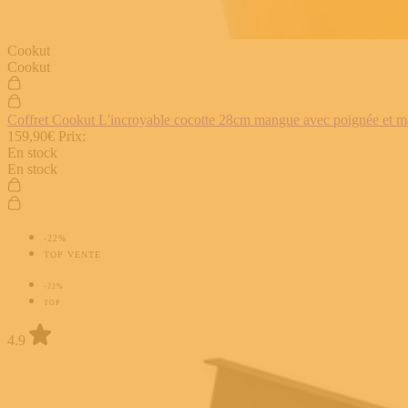
Cookut
Cookut
Coffret Cookut L'incroyable cocotte 28cm mangue avec poignée et man
159,90€
Prix:
En stock
En stock
-22%
TOP VENTE
-22%
TOP
4.9