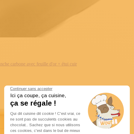
e carbone avec feuille d'or + étui cuir