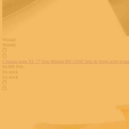
Wusaki
Wusaki
Couteau lame XL 17,5cm Wusaki BIG ONE brut de forge acier et manch
69,90€
Prix:
En stock
En stock