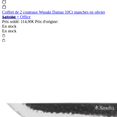
Coffret de 2 couteaux Wusaki Damas 10Cr manches en olivier
Santoku + Office
147,90€
Prix soldé:
114,90€
Prix d'origine:
En stock
En stock