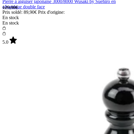
Pierre à aiguiser japonaise 3000/8000 Wusaki by Suehiro en
céramique double face
129,90€
Prix soldé:
89,90€
Prix d'origine:
En stock
En stock
5.0