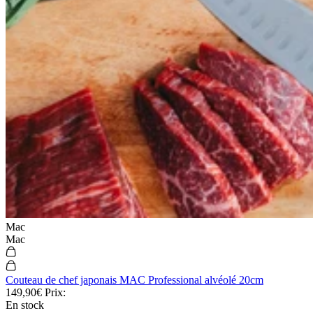
Mac
Mac
Couteau de chef japonais MAC Professional alvéolé 20cm
149,90€
Prix:
En stock