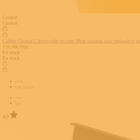
Cookut
Cookut
Coffret Cookut L'incroyable cocotte 28cm mangue avec poignée et man
159,90€
Prix:
En stock
En stock
-22%
TOP VENTE
-22%
TOP
4.9