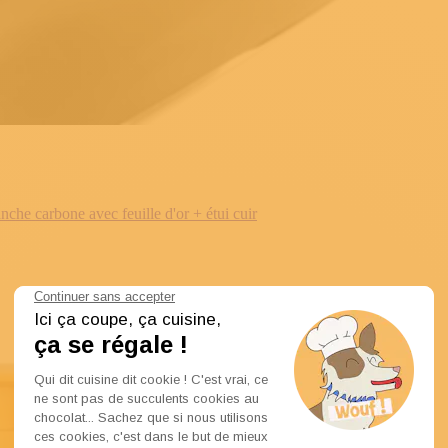
e carbone avec feuille d'or + étui cuir