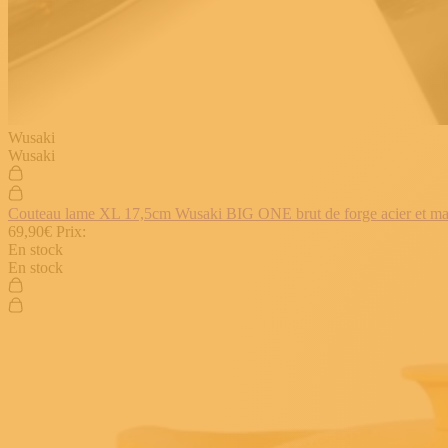
Wusaki
Wusaki
Couteau lame XL 17,5cm Wusaki BIG ONE brut de forge acier et manch
69,90€
Prix:
En stock
En stock