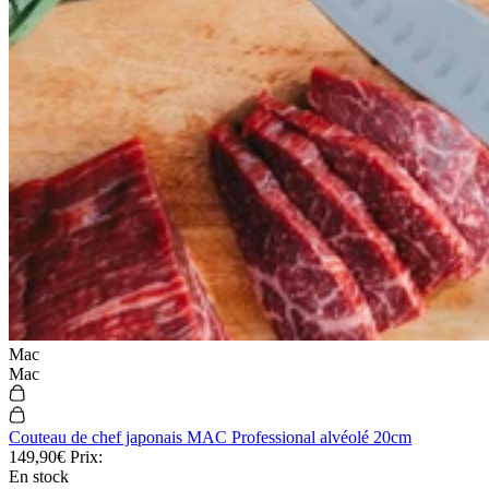
Mac
Mac
Couteau de chef japonais MAC Professional alvéolé 20cm
149,90€
Prix:
En stock