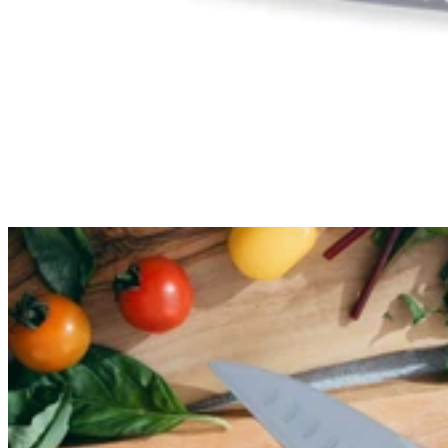
Vos avantages
Paiement en 3 fois sans frais
Garantie sur les couteaux
Livraison et retours gratuits
Remboursement de la différence
Programme de fidélité & parrainage
Nos offres du moment
Vos avantages
Paiement en 3 fois sans frais
Garantie sur les couteaux
Livraison et retours gratuits
Remboursement de la différence
Programme de fidélité & parrainage
Nos offres du moment
Besoin d'aide ?
Foire aux questions
Nous contacter
Suivre ma commande
Devenir fournisseur
Devenir revendeur
Besoin d'aide ?