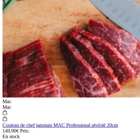
Foire aux questions
Nous contacter
Suivre ma commande
Devenir fournisseur
Devenir revendeur
Mac
Mac
Couteau de chef japonais MAC Professional alvéolé 20cm
149,90€
Prix:
En stock