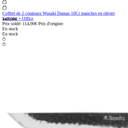
Coffret de 2 couteaux Wusaki Damas 10Cr manches en olivier
Santoku + Office
147,90€
Prix soldé:
114,90€
Prix d'origine:
En stock
En stock
5.0