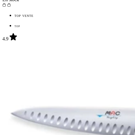
TOP VENTE
Nos informations
TOP
A propos de Couteauxduchef
L'équipe de Couteauxduchef
4.9
Rejoindre l'équipe
Live shopping et replay
Mention légales
CGV
Utilisation des cookies
Politique de confidentialité
Réglementation port couteaux
Nos informations
A propos de Couteauxduchef
L'équipe de Couteauxduchef
Rejoindre l'équipe
Live shopping et replay
Mention légales
CGV
Utilisation des cookies
Politique de confidentialité
Réglementation port couteaux