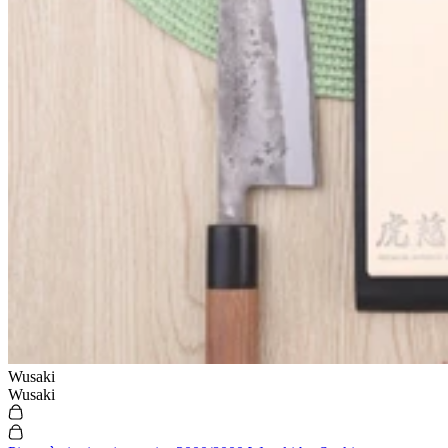
Pierre à aiguiser japonaise grains 600 Naniwa Professional
58,90€
Prix:
En fabrication
Fréquemment achetés ensemble :
Description
L'usage de pierres à aiguiser vous permet d'entretenir avec soin tous
vos couteaux de cuisine.
Wusaki
La marque japonaise Naniwa met d'ailleurs à votre disposition
Wusaki
plusieurs gammes de pierres à aiguiser très efficaces comme la série
Naniwa Professional
ou encore la série
Naniwa Super Stone
. Ces
pierres de grains différents vous permettent d'opérer un soin complet