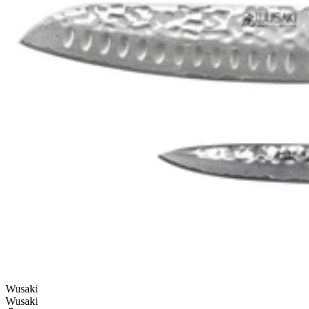
Wusaki
Wusaki