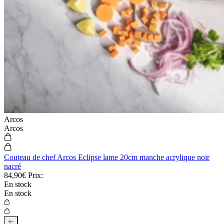
Arcos
Arcos
Couteau de chef Arcos Eclipse lame 20cm manche acrylique noir
nacré
84,90€
Prix:
En stock
En stock
Ajouter au panier
Localizations
Choisir la langue
Rechercher