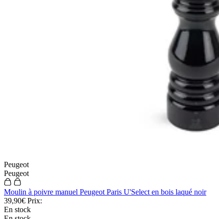
Livraison offerte*
Paiement 3x*
Recevez nos bons plans et
nouveautés💌
Abonnez-vous à notre newsletter et
obtenez 5€ de réduction dès 50€ d'achat
valable 30 jours.
Email
Peugeot
Peugeot
Moulin à poivre manuel Peugeot Paris U'Select en bois laqué noir
S'inscrire
39,90€
Prix:
En stock
En stock