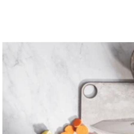
Click and Collect
Mandelieu (06) : 245 allée Louis Blériot
Cannes (06) : 13 rue Hoche
Nice (06) : 22 rue de la Liberté
Voir nos boutiques