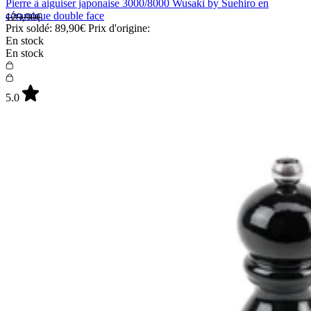
Pierre à aiguiser japonaise 3000/8000 Wusaki by Suehiro en
céramique double face
129,90€
Prix soldé:
89,90€
Prix d'origine:
En stock
En stock
5.0