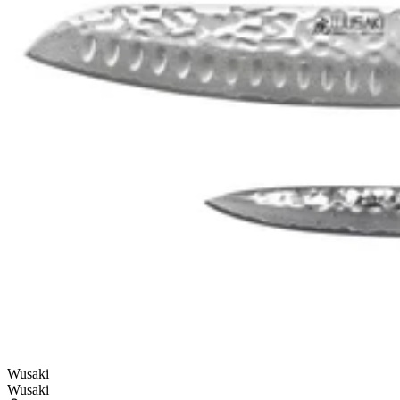
Wusaki
Wusaki