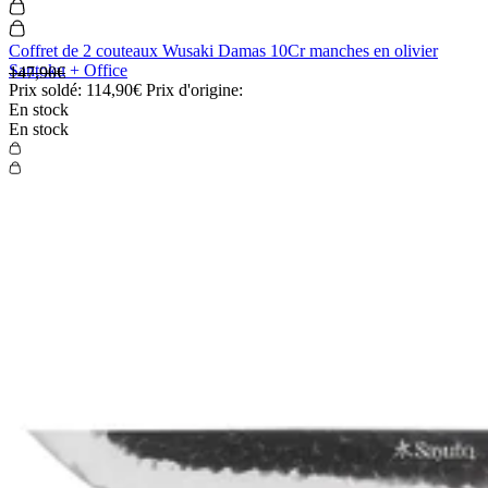
Coffret de 2 couteaux Wusaki Damas 10Cr manches en olivier
Santoku + Office
147,90€
Prix soldé:
114,90€
Prix d'origine:
En stock
En stock