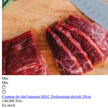
Mac
Mac
Couteau de chef japonais MAC Professional alvéolé 20cm
149,90€
Prix:
En stock